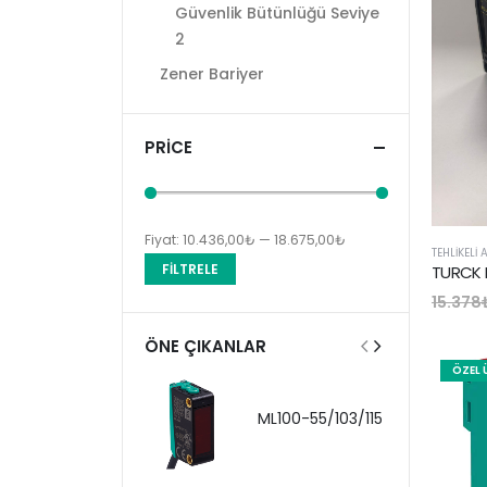
Güvenlik Bütünlüğü Seviye
2
Zener Bariyer
PRICE
Fiyat:
10.436,00₺
—
18.675,00₺
TEHLIKELI
En
En
FILTRELE
TURCK 
düşük
yüksek
15.378
fiyat
fiyat
ÖNE ÇIKANLAR
ÖZEL 
ML100-55/103/115