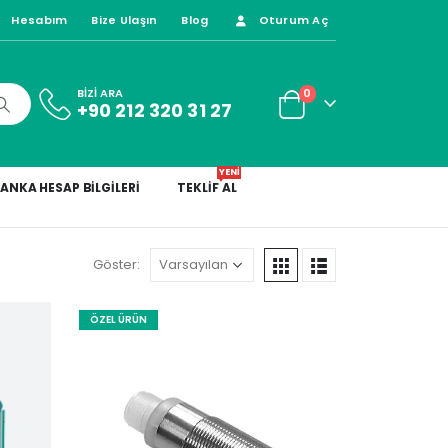
Hesabım
Bize Ulaşın
Blog
Oturum Aç
0
BİZİ ARA
+90 212 320 31 27
YENİ
ANKA HESAP BILGILERI
TEKLIF AL
Göster:
ÖZEL ÜRÜN