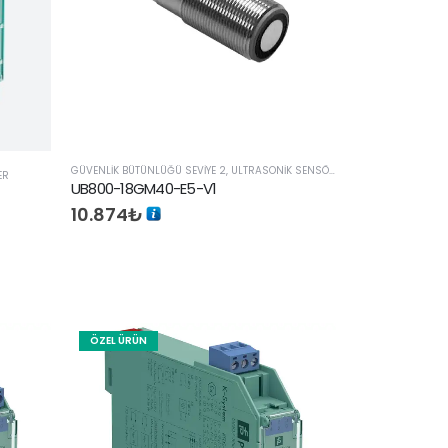
GÜVENLIK BÜTÜNLÜĞÜ SEVIYE 2
,
ULTRASONIK SENSÖRLER
ER
UB800-18GM40-E5-V1
10.874
₺
ÖZEL ÜRÜN