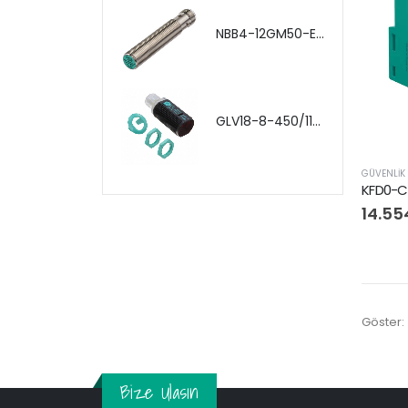
NBB4-12GM50-E2-V1
GLV18-8-450/115/120
GÜVENLIK
KFD0-CS
14.55
Göster:
Bize Ulasın