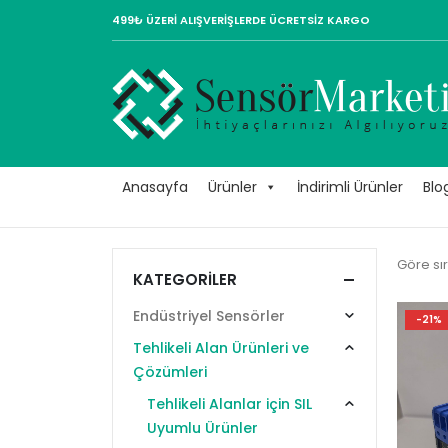
499₺ ÜZERİ ALIŞVERİŞLERDE ÜCRETSİZ KARGO
Anasayfa
Ürünler
İndirimli Ürünler
Blo
Göre sır
KATEGORILER
Endüstriyel Sensörler
-21%
Tehlikeli Alan Ürünleri ve
Çözümleri
Tehlikeli Alanlar için SIL
Uyumlu Ürünler