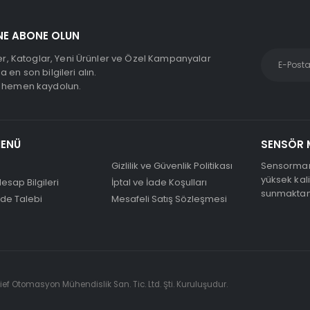
NE ABONE OLUN
kler, Katoglar, Yeni Ürünler ve Özel Kampanyalar
 en son bilgileri alın.
e hemen kaydolun.
MENÜ
SENSÖR 
Gizlilik ve Güvenlik Politikası
Sensormar
yüksek kali
esap Bilgileri
İptal ve İade Koşulları
sunmaktan
ade Talebi
Mesafeli Satış Sözleşmesi
ef Otomasyon Mühendislik San. Tic. Ltd. Şti. Kuruluşudur.