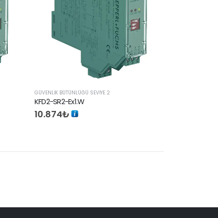
GÜVENLIK BÜTÜNLÜĞÜ SEVIYE 2
KFD2-SR2-Ex1.W
10.874
₺