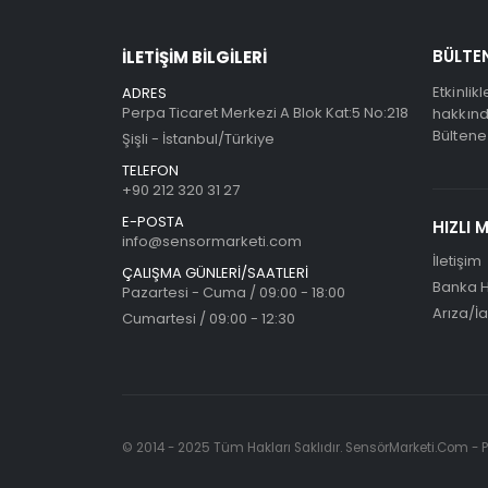
BÜLTE
İLETİŞİM BİLGİLERİ
Etkinli
ADRES
Perpa Ticaret Merkezi A Blok Kat:5 No:218
hakkında
Bülten
Şişli - İstanbul/Türkiye
TELEFON
+90 212 320 31 27
E-POSTA
HIZLI 
info@sensormarketi.com
İletişim
ÇALIŞMA GÜNLERİ/SAATLERİ
Banka H
Pazartesi - Cuma / 09:00 - 18:00
Arıza/İ
Cumartesi / 09:00 - 12:30
© 2014 - 2025 Tüm Hakları Saklıdır. SensörMarketi.Com - Pi