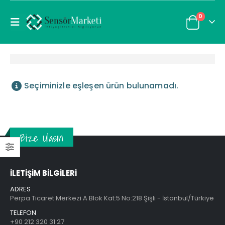
0
Seçiminizle eşleşen ürün bulunamadı.
Bize Ulasın
İLETİŞİM BİLGİLERİ
ADRES
Perpa Ticaret Merkezi A Blok Kat:5 No:218 Şişli - İstanbul/Türkiye
TELEFON
+90 212 320 31 27