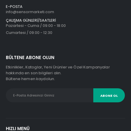
DIELL SS2/AN-0A
E-POSTA
Orijinal
Şu
info@sensormarketi.com
4.964
₺
6.067
₺
fiyat:
andaki
ÇALIŞMA GÜNLERİ/SAATLERİ
6.067₺.
fiyat:
4.964₺.
Pazartesi - Cuma / 09:00 - 18:00
Cumartesi / 09:00 - 12:30
DIELL PK3/00-1A
Orijinal
Şu
4.137
₺
5.516
₺
fiyat:
andaki
5.516₺.
fiyat:
BÜLTENE ABONE OLUN
4.137₺.
Etkinlikler, Katoglar, Yeni Ürünler ve Özel Kampanyalar
hakkında en son bilgileri alın.
DIELL MS2/00-0A
Bültene hemen kaydolun.
Orijinal
Şu
6.067
₺
7.446
₺
fiyat:
andaki
7.446₺.
fiyat:
6.067₺.
HIZLI MENÜ