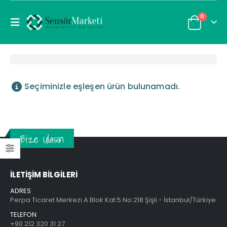
0
Seçiminizle eşleşen ürün bulunamadı.
Bize Ulasın
İLETİŞİM BİLGİLERİ
ADRES
Perpa Ticaret Merkezi A Blok Kat:5 No:218 Şişli - İstanbul/Türkiye
TELEFON
DIELL SS2/AN-0A
+90 212 320 31 27