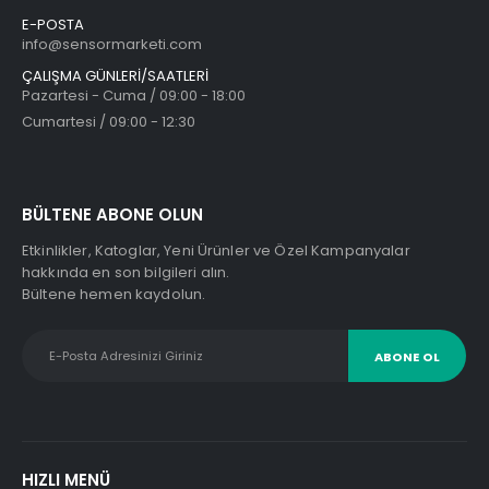
Orijinal
Şu
4.943
₺
6.041
₺
E-POSTA
fiyat:
andaki
6.041₺.
fiyat:
info@sensormarketi.com
4.943₺.
ÇALIŞMA GÜNLERİ/SAATLERİ
Pazartesi - Cuma / 09:00 - 18:00
DIELL PK3/00-1A
Cumartesi / 09:00 - 12:30
Orijinal
Şu
4.119
₺
5.492
₺
fiyat:
andaki
5.492₺.
fiyat:
4.119₺.
BÜLTENE ABONE OLUN
Etkinlikler, Katoglar, Yeni Ürünler ve Özel Kampanyalar
DIELL MS2/00-0A
hakkında en son bilgileri alın.
Orijinal
Şu
6.041
₺
7.414
₺
Bültene hemen kaydolun.
fiyat:
andaki
7.414₺.
fiyat:
6.041₺.
HIZLI MENÜ