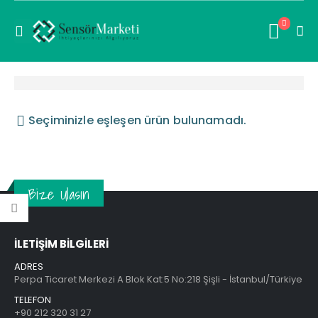
Seçiminizle eşleşen ürün bulunamadı.
Bize Ulasın
İLETİŞİM BİLGİLERİ
ADRES
Perpa Ticaret Merkezi A Blok Kat:5 No:218 Şişli - İstanbul/Türkiye
TELEFON
+90 212 320 31 27