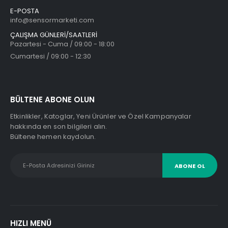
DIELL SS2/AN-0A
E-POSTA
info@sensormarketi.com
Orijinal
Şu
4.943
₺
6.041
₺
fiyat:
andaki
ÇALIŞMA GÜNLERİ/SAATLERİ
6.041₺.
fiyat:
4.943₺.
Pazartesi - Cuma / 09:00 - 18:00
Cumartesi / 09:00 - 12:30
DIELL PK3/00-1A
Orijinal
Şu
4.119
₺
5.492
₺
fiyat:
andaki
5.492₺.
fiyat:
BÜLTENE ABONE OLUN
4.119₺.
Etkinlikler, Katoglar, Yeni Ürünler ve Özel Kampanyalar
hakkında en son bilgileri alın.
DIELL MS2/00-0A
Bültene hemen kaydolun.
Orijinal
Şu
6.041
₺
7.414
₺
fiyat:
andaki
7.414₺.
fiyat:
6.041₺.
HIZLI MENÜ