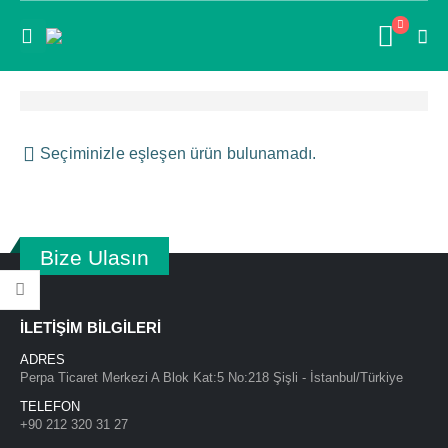
Seçiminizle eşleşen ürün bulunamadı.
DIELL SS2/AN-0A
Bize Ulasın
İLETİŞİM BİLGİLERİ
ADRES
DIELL PK3/00-1A
Perpa Ticaret Merkezi A Blok Kat:5 No:218 Şişli - İstanbul/Türkiye
TELEFON
+90 212 320 31 27