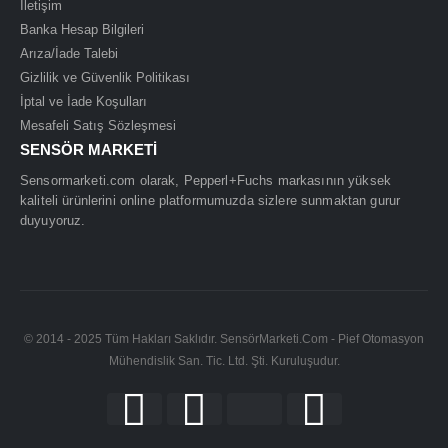
İletişim
Banka Hesap Bilgileri
Arıza/İade Talebi
Gizlilik ve Güvenlik Politikası
İptal ve İade Koşulları
Mesafeli Satış Sözleşmesi
SENSÖR MARKETİ
Sensormarketi.com olarak, Pepperl+Fuchs markasının yüksek
kaliteli ürünlerini online platformumuzda sizlere sunmaktan gurur
duyuyoruz.
© 2014 - 2025 Tüm Hakları Saklıdır. SensörMarketi.Com - Pief Otomasyon
Mühendislik San. Tic. Ltd. Şti. Kuruluşudur.