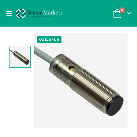
0
ÖZEL ÜRÜN