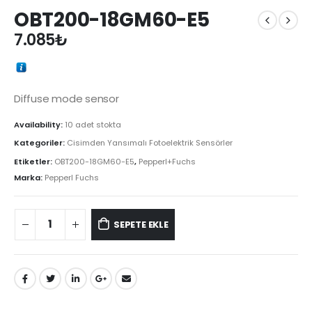
OBT200-18GM60-E5
7.085
₺
Diffuse mode sensor
Availability:
10 adet stokta
Kategoriler:
Cisimden Yansımalı Fotoelektrik Sensörler
Etiketler:
OBT200-18GM60-E5
,
Pepperl+Fuchs
Marka:
Pepperl Fuchs
SEPETE EKLE