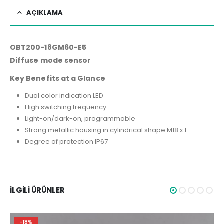
AÇIKLAMA
OBT200-18GM60-E5
Diffuse mode sensor
Key Benefits at a Glance
Dual color indication LED
High switching frequency
Light-on/dark-on, programmable
Strong metallic housing in cylindrical shape M18 x 1
Degree of protection IP67
İLGILI ÜRÜNLER
-25%