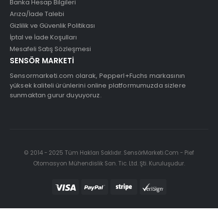
Banka Hesap Bilgileri
Arıza/İade Talebi
Gizlilik ve Güvenlik Politikası
İptal ve İade Koşulları
Mesafeli Satış Sözleşmesi
SENSÖR MARKETİ
Sensormarketi.com olarak, Pepperl+Fuchs markasının
yüksek kaliteli ürünlerini online platformumuzda sizlere
sunmaktan gurur duyuyoruz.
© 2014 - 2025 Tüm Hakları Saklıdır. SensörMarketi.Com - Pief
Otomasyon Mühendislik San. Tic. Ltd. Şti. Kuruluşudur.