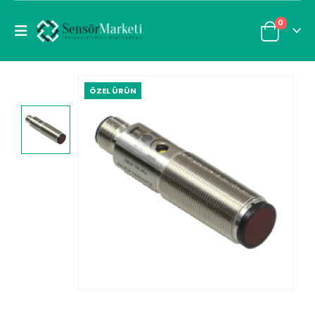
0
ÖZEL ÜRÜN