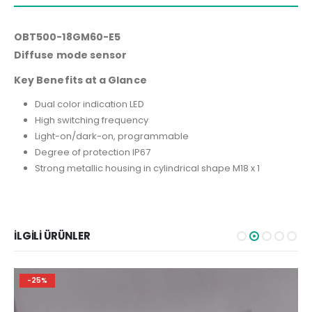
OBT500-18GM60-E5
Diffuse mode sensor
Key Benefits at a Glance
Dual color indication LED
High switching frequency
Light-on/dark-on, programmable
Degree of protection IP67
Strong metallic housing in cylindrical shape M18 x 1
İLGILI ÜRÜNLER
-25%