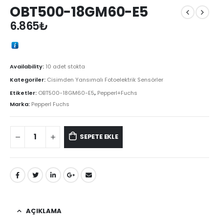
OBT500-18GM60-E5
6.865
₺
Availability:
10 adet stokta
Kategoriler:
Cisimden Yansımalı Fotoelektrik Sensörler
Etiketler:
OBT500-18GM60-E5
,
Pepperl+Fuchs
Marka:
Pepperl Fuchs
SEPETE EKLE
AÇIKLAMA