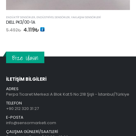
ENDÜKTIF SENSÖRLER
,
ENDÜSTRIYEL SENSÖRLER
,
YAKLAŞIM SENSÖRLERI
DIELL PK3/00-1A
Orijinal
Şu
4.119
₺
5.492
₺
fiyat:
andaki
5.492₺.
fiyat:
4.119₺.
Bize Ulasın
İLETİŞİM BİLGİLERİ
ADRES
Perpa Ticaret Merkezi A Blok Kat:5 No:218 Şişli - İstanbul/Türkiye
TELEFON
+90 212 320 31 27
E-POSTA
info@sensormarketi.com
ÇALIŞMA GÜNLERİ/SAATLERİ