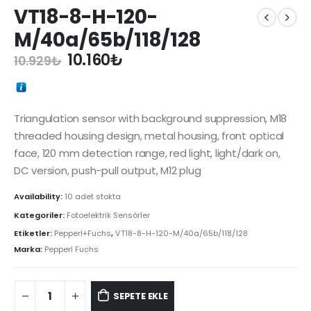
VT18-8-H-120-
M/40a/65b/118/128
Orijinal
Şu
10.160
₺
10.929
₺
fiyat:
andaki
10.929₺.
fiyat:
10.160₺.
Triangulation sensor with background suppression, M18
threaded housing design, metal housing, front optical
face, 120 mm detection range, red light, light/dark on,
DC version, push-pull output, M12 plug
Availability:
10 adet stokta
Kategoriler:
Fotoelektrik Sensörler
Etiketler:
Pepperl+Fuchs
,
VT18-8-H-120-M/40a/65b/118/128
Marka:
Pepperl Fuchs
SEPETE EKLE